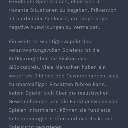
Freude am Spiel erleben, ohne sich in
riskante Situationen zu begeben. Prävention
ist hierbei der Schlüssel, um langfristige
negative Auswirkungen zu vermeiden.
Ein weiterer wichtiger Aspekt des
verantwortungsvollen Spielens ist die
Aufklärung über die Risiken des
Glücksspiels. Viele Menschen haben ein
verzerrtes Bild von den Gewinnchancen, was
zu übermäßigen Einsätzen führen kann.
Indem Spieler sich über die realistischen
Gewinnchancen und die Funktionsweise von
Spielen informieren, können sie fundierte
Entscheidungen treffen und das Risiko von
Spielsucht reduzieren.