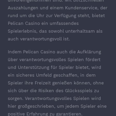
Auszahlungen und einem Kundenservice, der
rund um die Uhr zur Verfügung steht, bietet
Pelican Casino ein umfassendes
Spielerlebnis, das sowohl unterhaltsam als
auch verantwortungsvoll ist.
Indem Pelican Casino auch die Aufklärung
über verantwortungsvolles Spielen fördert
und Unterstützung für Spieler bietet, wird
ein sicheres Umfeld geschaffen, in dem
Spieler ihre Freizeit genießen können, ohne
sich über die Risiken des Glücksspiels zu
sorgen. Verantwortungsvolles Spielen wird
hier großgeschrieben, um jedem Spieler eine
positive Erfahrung zu garantieren.