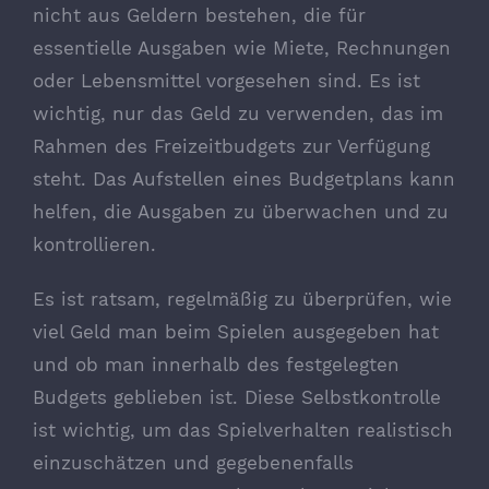
nicht aus Geldern bestehen, die für
essentielle Ausgaben wie Miete, Rechnungen
oder Lebensmittel vorgesehen sind. Es ist
wichtig, nur das Geld zu verwenden, das im
Rahmen des Freizeitbudgets zur Verfügung
steht. Das Aufstellen eines Budgetplans kann
helfen, die Ausgaben zu überwachen und zu
kontrollieren.
Es ist ratsam, regelmäßig zu überprüfen, wie
viel Geld man beim Spielen ausgegeben hat
und ob man innerhalb des festgelegten
Budgets geblieben ist. Diese Selbstkontrolle
ist wichtig, um das Spielverhalten realistisch
einzuschätzen und gegebenenfalls