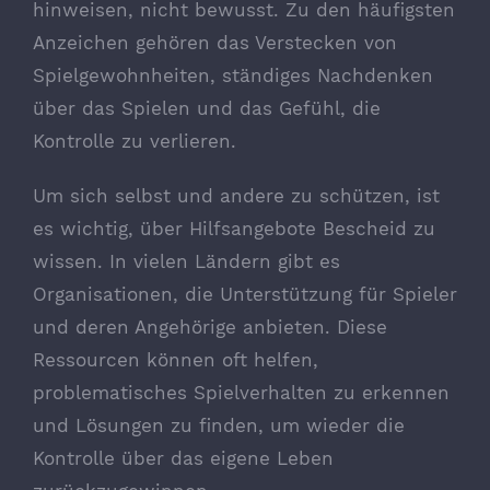
hinweisen, nicht bewusst. Zu den häufigsten
Anzeichen gehören das Verstecken von
Spielgewohnheiten, ständiges Nachdenken
über das Spielen und das Gefühl, die
Kontrolle zu verlieren.
Um sich selbst und andere zu schützen, ist
es wichtig, über Hilfsangebote Bescheid zu
wissen. In vielen Ländern gibt es
Organisationen, die Unterstützung für Spieler
und deren Angehörige anbieten. Diese
Ressourcen können oft helfen,
problematisches Spielverhalten zu erkennen
und Lösungen zu finden, um wieder die
Kontrolle über das eigene Leben