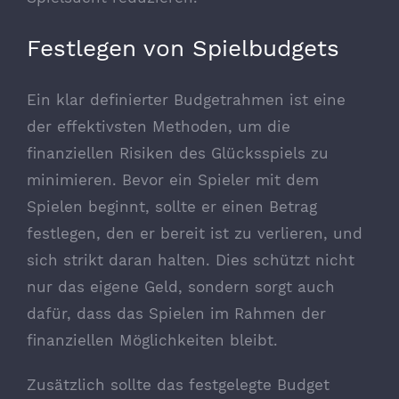
Festlegen von Spielbudgets
Ein klar definierter Budgetrahmen ist eine
der effektivsten Methoden, um die
finanziellen Risiken des Glücksspiels zu
minimieren. Bevor ein Spieler mit dem
Spielen beginnt, sollte er einen Betrag
festlegen, den er bereit ist zu verlieren, und
sich strikt daran halten. Dies schützt nicht
nur das eigene Geld, sondern sorgt auch
dafür, dass das Spielen im Rahmen der
finanziellen Möglichkeiten bleibt.
Zusätzlich sollte das festgelegte Budget