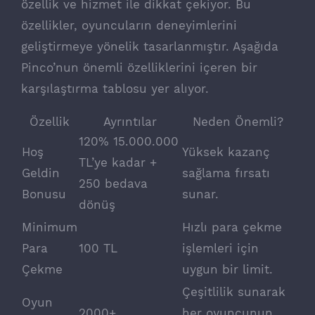
özellik ve hizmet ile dikkat çekiyor. Bu
özellikler, oyuncuların deneyimlerini
geliştirmeye yönelik tasarlanmıştır. Aşağıda
Pinco’nun önemli özelliklerini içeren bir
karşılaştırma tablosu yer alıyor.
Özellik
Ayrıntılar
Neden Önemli?
120% 15.000.000
Hoş
Yüksek kazanç
TL’ye kadar +
Geldin
sağlama fırsatı
250 bedava
Bonusu
sunar.
dönüş
Minimum
Hızlı para çekme
Para
100 TL
işlemleri için
Çekme
uygun bir limit.
Çeşitlilik sunarak
Oyun
2000+
her oyuncunun