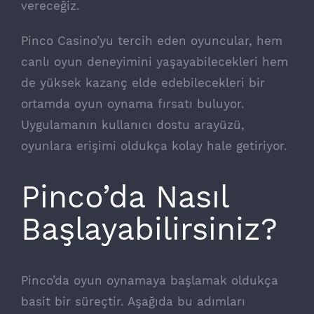
vereceğiz.
Pinco Casino’yu tercih eden oyuncular, hem
canlı oyun deneyimini yaşayabilecekleri hem
de yüksek kazanç elde edebilecekleri bir
ortamda oyun oynama fırsatı buluyor.
Uygulamanın kullanıcı dostu arayüzü,
oyunlara erişimi oldukça kolay hale getiriyor.
Pinco’da Nasıl
Başlayabilirsiniz?
Pinco’da oyun oynamaya başlamak oldukça
basit bir süreçtir. Aşağıda bu adımları