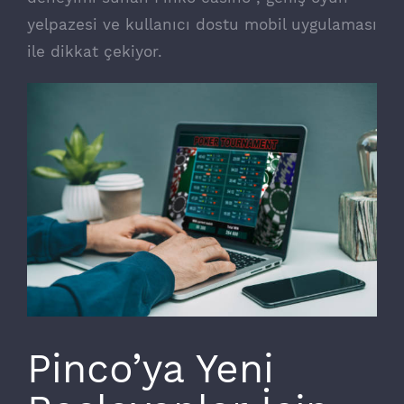
yelpazesi ve kullanıcı dostu mobil uygulaması
ile dikkat çekiyor.
Pinco’ya Yeni