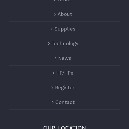
About
Supplies
Technology
News
HP/HPe
Register
Contact
OUR LOCATION