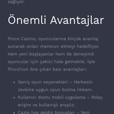
sağlıyor.
Önemli Avantajlar
Pinco Casino, oyuncularına birçok avantaj
sunarak onları memnun etmeyi hedefliyor.
Hem yeni başlayanlar hem de deneyimli
oyuncular için çekici hale gelmekte. İşte
Pinco’nun öne çıkan bazı avantajları:
Geniş oyun seçenekleri – Herkesin
zevkine uygun oyun bulma imkanı.
Kullanıcı dostu mobil uygulama – Kolay
erişim ve kullanışlı arayüz.
Cazip hoş geldin bonusları – Yeni