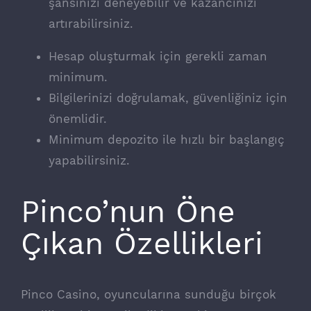
şansınızı deneyebilir ve kazancınızı
artırabilirsiniz.
Hesap oluşturmak için gerekli zaman
minimum.
Bilgilerinizi doğrulamak, güvenliğiniz için
önemlidir.
Minimum depozito ile hızlı bir başlangıç
yapabilirsiniz.
Pinco’nun Öne
Çıkan Özellikleri
Pinco Casino, oyuncularına sunduğu birçok