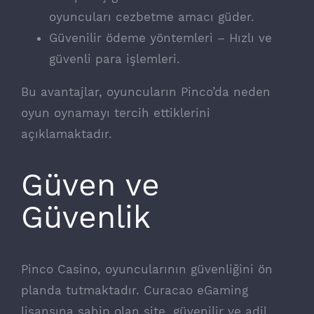
oyuncuları cezbetme amacı güder.
Güvenilir ödeme yöntemleri – Hızlı ve
güvenli para işlemleri.
Bu avantajlar, oyuncuların Pinco’da neden
oyun oynamayı tercih ettiklerini
açıklamaktadır.
Güven ve
Güvenlik
Pinco Casino, oyuncularının güvenliğini ön
planda tutmaktadır. Curacao eGaming
lisansına sahip olan site, güvenilir ve adil