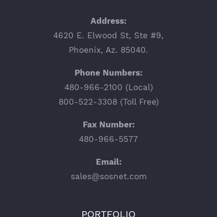
Address:
4620 E. Elwood St, Ste #9,
Phoenix, Az. 85040.
Phone Numbers:
480-966-2100 (Local)
800-522-3308 (Toll Free)
Fax Number:
480-966-5577
Email:
sales@sosnet.com
PORTFOLIO