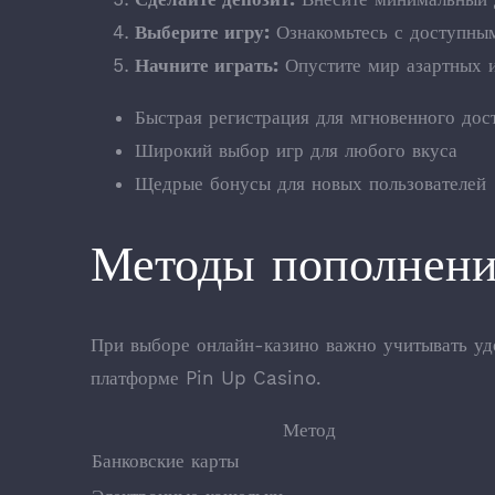
Выберите игру:
Ознакомьтесь с доступным
Начните играть:
Опустите мир азартных и
Быстрая регистрация для мгновенного дос
Широкий выбор игр для любого вкуса
Щедрые бонусы для новых пользователей
Методы пополнени
При выборе онлайн-казино важно учитывать уд
платформе Pin Up Casino.
Метод
Банковские карты