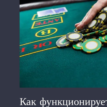
Как функционирует