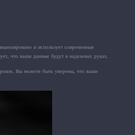
лицензировано и использует современные
ует, что ваши данные будут в надежных руках.
гроков. Вы можете быть уверены, что ваши