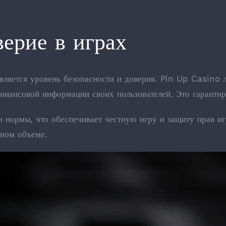
верие в играх
вляется уровень безопасности и доверия. Pin Up Casino 
инансовой информации своих пользователей. Это гарантир
и нормы, что обеспечивает честную игру и защиту прав и
лном объеме.