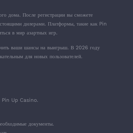
ого дома. После регистрации вы сможете
астоящими дилерами. Платформы, такие как Pin
ться в мир азартных игр.
личить ваши шансы на выигрыш. В 2026 году
кательным для новых пользователей.
е Pin Up Casino.
необходимые документы.
ать.