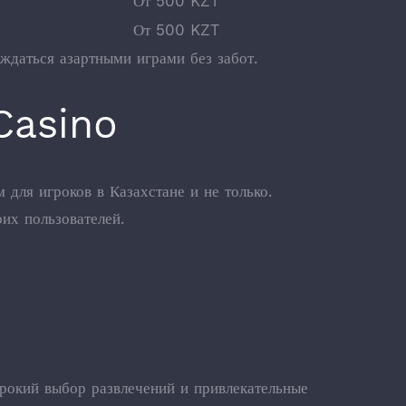
От 500 KZT
От 500 KZT
ждаться азартными играми без забот.
Casino
для игроков в Казахстане и не только.
их пользователей.
рокий выбор развлечений и привлекательные