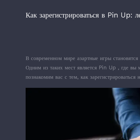
Как зарегистрироваться в Pin Up: л
В современном мире азартные игры становятся 
Одним из таких мест является
Pin Up
, где вы 
познакомим вас с тем, как зарегистрироваться 