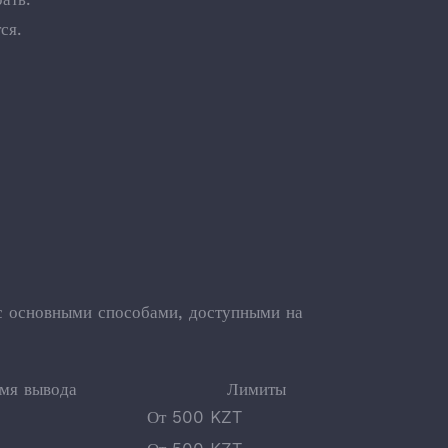
ся.
 с основными способами, доступными на
мя вывода
Лимиты
От 500 KZT