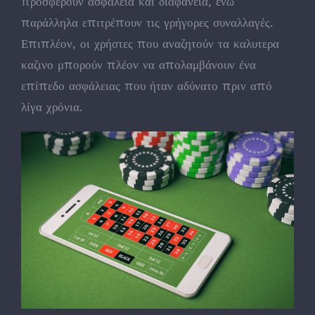
προσφέρουν ασφάλεια και διαφάνεια, ενώ
παράλληλα επιτρέπουν τις γρήγορες συναλλαγές.
Επιπλέον, οι χρήστες που αναζητούν
τα καλυτερα
καζινο
μπορούν πλέον να απολαμβάνουν ένα
επίπεδο ασφάλειας που ήταν αδύνατο πριν από
λίγα χρόνια.