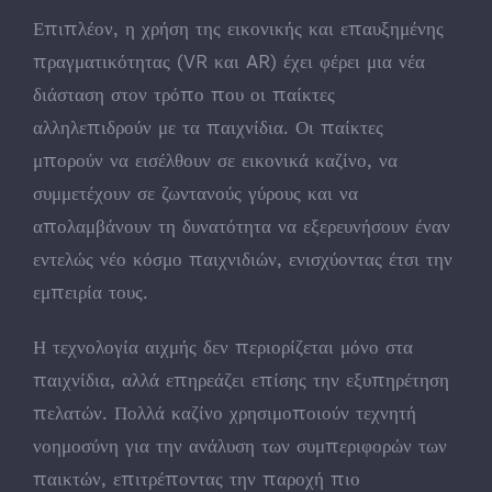
Επιπλέον, η χρήση της εικονικής και επαυξημένης
πραγματικότητας (VR και AR) έχει φέρει μια νέα
διάσταση στον τρόπο που οι παίκτες
αλληλεπιδρούν με τα παιχνίδια. Οι παίκτες
μπορούν να εισέλθουν σε εικονικά καζίνο, να
συμμετέχουν σε ζωντανούς γύρους και να
απολαμβάνουν τη δυνατότητα να εξερευνήσουν έναν
εντελώς νέο κόσμο παιχνιδιών, ενισχύοντας έτσι την
εμπειρία τους.
Η τεχνολογία αιχμής δεν περιορίζεται μόνο στα
παιχνίδια, αλλά επηρεάζει επίσης την εξυπηρέτηση
πελατών. Πολλά καζίνο χρησιμοποιούν τεχνητή
νοημοσύνη για την ανάλυση των συμπεριφορών των
παικτών, επιτρέποντας την παροχή πιο