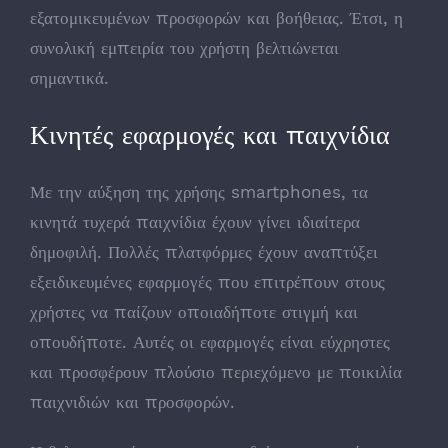
εξατομικευμένων προσφορών και βοήθειας. Έτσι, η
συνολική εμπειρία του χρήστη βελτιώνεται
σημαντικά.
Κινητές εφαρμογές και παιχνίδια
Με την αύξηση της χρήσης smartphones, τα
κινητά τυχερά παιχνίδια έχουν γίνει ιδιαίτερα
δημοφιλή. Πολλές πλατφόρμες έχουν αναπτύξει
εξειδικευμένες εφαρμογές που επιτρέπουν στους
χρήστες να παίζουν οποιαδήποτε στιγμή και
οπουδήποτε. Αυτές οι εφαρμογές είναι εύχρηστες
και προσφέρουν πλούσιο περιεχόμενο με ποικιλία
παιχνιδιών και προσφορών.