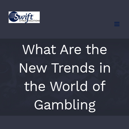
Skip
to
content
What Are the
New Trends in
the World of
Gambling