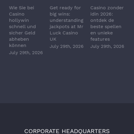
Wie Sie bei
Get ready for
Casino zonder
P
Casino
big wins:
idin 2026:
hollywin
understanding
ontdek de
d
schnell und
jackpots at Mr
beste spellen
p
sicher Geld
Luck Casino
en unieke
o
abheben
UK
features
k
können
July 29th, 2026
July 29th, 2026
J
July 29th, 2026
CORPORATE HEADQUARTERS