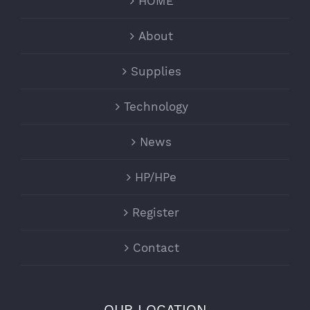
HOME
About
Supplies
Technology
News
HP/HPe
Register
Contact
OUR LOCATION