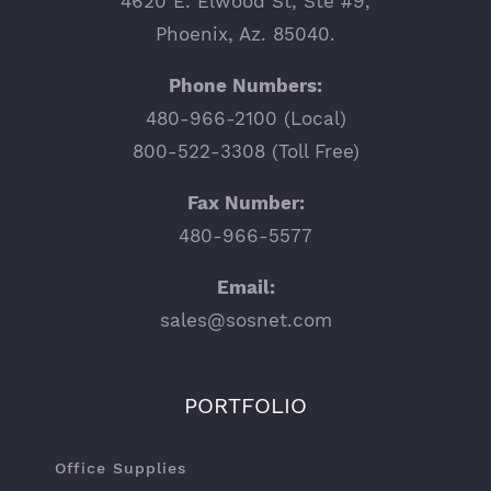
4620 E. Elwood St, Ste #9,
Phoenix, Az. 85040.
Phone Numbers:
480-966-2100 (Local)
800-522-3308 (Toll Free)
Fax Number:
480-966-5577
Email:
sales@sosnet.com
PORTFOLIO
Office Supplies