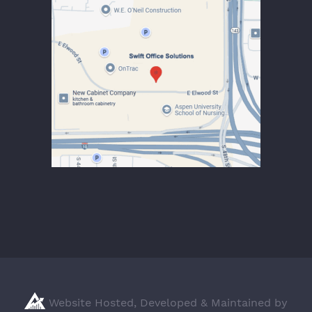
Website Hosted, Developed & Maintained by