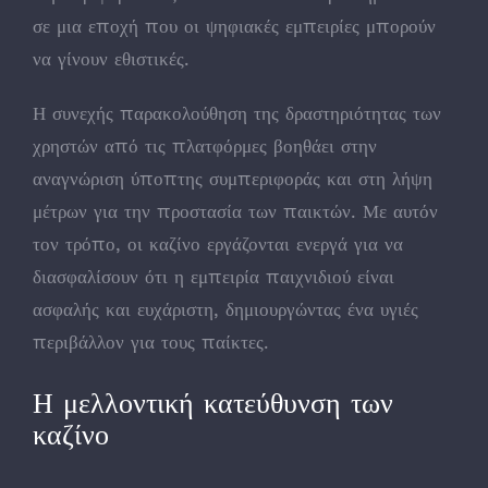
σε μια εποχή που οι ψηφιακές εμπειρίες μπορούν
να γίνουν εθιστικές.
Η συνεχής παρακολούθηση της δραστηριότητας των
χρηστών από τις πλατφόρμες βοηθάει στην
αναγνώριση ύποπτης συμπεριφοράς και στη λήψη
μέτρων για την προστασία των παικτών. Με αυτόν
τον τρόπο, οι καζίνο εργάζονται ενεργά για να
διασφαλίσουν ότι η εμπειρία παιχνιδιού είναι
ασφαλής και ευχάριστη, δημιουργώντας ένα υγιές
περιβάλλον για τους παίκτες.
Η μελλοντική κατεύθυνση των
καζίνο