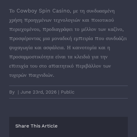
Το Cowboy Spin Casino, με τη συνδυασμένη
χρήση προηγμένων τεχνολογιών και ποιοτικού
περιεχομένου, προδιαγράφει το μέλλον των καζίνο,
προσφέροντας μια μοναδική εμπειρία που συνδυάζει
ψυχαγωγία και ασφάλεια. Η καινοτομία και η
προσαρμοστικότητα είναι τα κλειδιά για την
επιτυχία του στο απαιτητικό περιβάλλον των
τυχερών παιχνιδιών.
By
|
June 23rd, 2026
|
Public
Share This Article