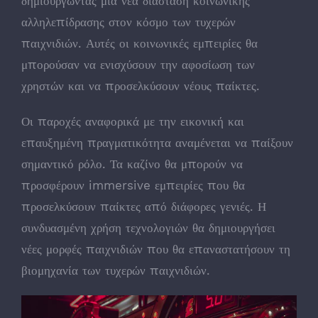
δημιουργώντας μια νέα διάσταση κοινωνικής
αλληλεπίδρασης στον κόσμο των τυχερών
παιχνιδιών. Αυτές οι κοινωνικές εμπειρίες θα
μπορούσαν να ενισχύσουν την αφοσίωση των
χρηστών και να προσελκύσουν νέους παίκτες.
Οι παροχές αναφορικά με την εικονική και
επαυξημένη πραγματικότητα αναμένεται να παίξουν
σημαντικό ρόλο. Τα καζίνο θα μπορούν να
προσφέρουν immersive εμπειρίες που θα
προσελκύσουν παίκτες από διάφορες γενιές. Η
συνδυασμένη χρήση τεχνολογιών θα δημιουργήσει
νέες μορφές παιχνιδιών που θα επαναστατήσουν τη
βιομηχανία των τυχερών παιχνιδιών.