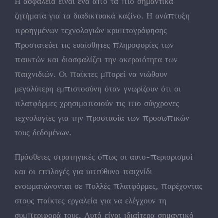
Η ασφάλεια είναι ένα από τα πιο σημαντικά
ζητήματα για τα διαδικτυακά καζίνο. Η ανάπτυξη
προηγμένων τεχνολογιών κρυπτογράφησης
προστατεύει τις ευαίσθητες πληροφορίες των
παικτών και διασφαλίζει την ακεραιότητα των
παιχνιδιών. Οι παίκτες μπορεί να νιώθουν
μεγαλύτερη εμπιστοσύνη όταν γνωρίζουν ότι οι
πλατφόρμες χρησιμοποιούν τις πιο σύγχρονες
τεχνολογίες για την προστασία των προσωπικών
τους δεδομένων.
Πρόσθετες στρατηγικές όπως οι αυτο-περιορισμοί
και οι επιλογές για υπεύθυνο παιχνίδι
ενσωματώνονται σε πολλές πλατφόρμες, παρέχοντας
στους παίκτες εργαλεία για να ελέγχουν τη
συμπεριφορά τους. Αυτό είναι ιδιαίτερα σημαντικό