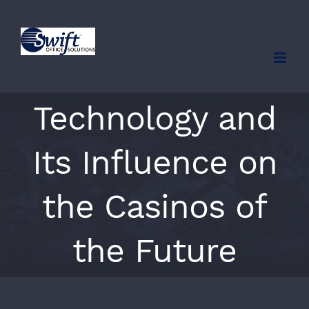
Skip
to
content
Technology and
Its Influence on
the Casinos of
the Future