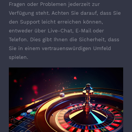
Fragen oder Problemen jederzeit zur
Verfügung steht. Achten Sie darauf, dass Sie
den Support leicht erreichen können,
entweder über Live-Chat, E-Mail oder
Telefon. Dies gibt Ihnen die Sicherheit, dass
Sie in einem vertrauenswürdigen Umfeld
spielen.