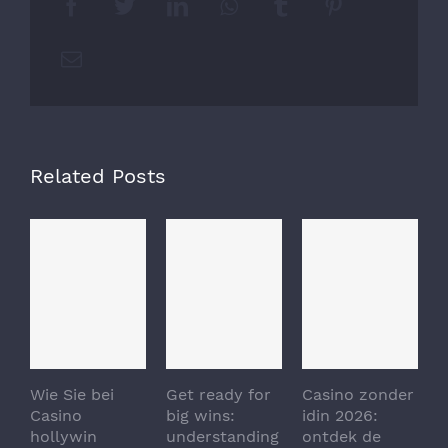
Facebook
Twitter
LinkedIn
Whatsapp
Tumblr
Pinterest
Email
Related Posts
Wie Sie bei
Get ready for
Casino zonder
P
Casino
big wins:
idin 2026:
hollywin
understanding
ontdek de
d