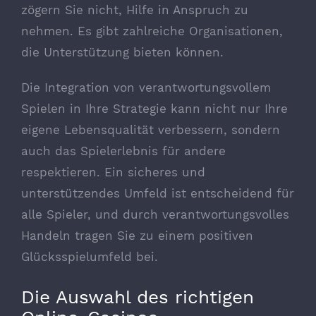
zögern Sie nicht, Hilfe in Anspruch zu
nehmen. Es gibt zahlreiche Organisationen,
die Unterstützung bieten können.
Die Integration von verantwortungsvollem
Spielen in Ihre Strategie kann nicht nur Ihre
eigene Lebensqualität verbessern, sondern
auch das Spielerlebnis für andere
respektieren. Ein sicheres und
unterstützendes Umfeld ist entscheidend für
alle Spieler, und durch verantwortungsvolles
Handeln tragen Sie zu einem positiven
Glücksspielumfeld bei.
Die Auswahl des richtigen