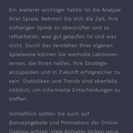
Ein weiterer wichtiger Faktor ist die Analyse
Ihrer Spiele. Nehmen Sie sich die Zeit, Ihre
bisherigen Spiele zu überprüfen und zu
reflektieren, was gut gelaufen ist und was
nicht. Durch das Verstehen Ihrer eigenen
Spielweise können Sie wertvolle Lektionen
lernen, die Ihnen helfen, Ihre Strategie
anzupassen und in Zukunft erfolgreicher zu
sein. Statistiken und Trends sind ebenfalls
nützlich, um informierte Entscheidungen zu
treffen.
Schließlich sollten Sie auch auf
Bonusangebote und Promotions der Online-
Casinos achten. Viele Anbieter locken neue