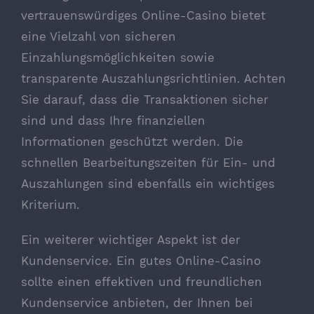
vertrauenswürdiges Online-Casino bietet
eine Vielzahl von sicheren
Einzahlungsmöglichkeiten sowie
transparente Auszahlungsrichtlinien. Achten
Sie darauf, dass die Transaktionen sicher
sind und dass Ihre finanziellen
Informationen geschützt werden. Die
schnellen Bearbeitungszeiten für Ein- und
Auszahlungen sind ebenfalls ein wichtiges
Kriterium.
Ein weiterer wichtiger Aspekt ist der
Kundenservice. Ein gutes Online-Casino
sollte einen effektiven und freundlichen
Kundenservice anbieten, der Ihnen bei