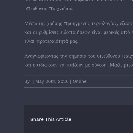
υπεύθυνου παιχνιδιού.
Μέσω της χρήσης προηγμένης τεχνολογίας, εξασφ
και οι ρυθμίσεις ειδοποιήσεων είναι μερικές απ
είναι προτεραιότητά μας.
Αναγνωρίζοντας την σημασία του υπεύθυνου παιχν
και επιδιώκουν να παίζουν με σύνεση. Μαζί, μπ
By
|
May 26th, 2026
|
Online
Share This Article