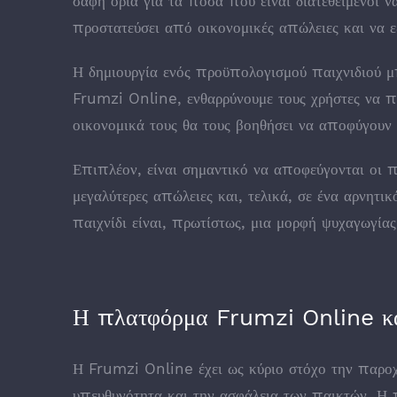
σαφή όρια για τα ποσά που είναι διατεθειμένοι ν
προστατεύσει από οικονομικές απώλειες και να εξ
Η δημιουργία ενός προϋπολογισμού παιχνιδιού μ
Frumzi Online, ενθαρρύνουμε τους χρήστες να πα
οικονομικά τους θα τους βοηθήσει να αποφύγουν 
Επιπλέον, είναι σημαντικό να αποφεύγονται οι 
μεγαλύτερες απώλειες και, τελικά, σε ένα αρνητι
παιχνίδι είναι, πρωτίστως, μια μορφή ψυχαγωγίας
Η πλατφόρμα Frumzi Online και
Η Frumzi Online έχει ως κύριο στόχο την παροχ
υπευθυνότητα και την ασφάλεια των παικτών. Η π