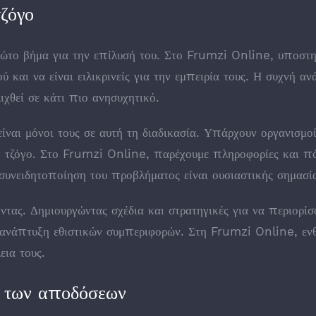
τζόγο
πρώτο βήμα για την επίλυσή του. Στο Frumzi Online, υποστη
ύ και να είναι ειλικρινείς για την εμπειρία τους. Η συχνή 
ιχθεί σε κάτι πιο ανησυχητικό.
 είναι μόνοι τους σε αυτή τη διαδικασία. Υπάρχουν οργανισ
 τζόγο. Στο Frumzi Online, παρέχουμε πληροφορίες και πό
 συνειδητοποίηση του προβλήματος είναι ουσιαστικής σημασί
τας. Δημιουργώντας σχέδια και στρατηγικές για να περιορίσ
 ανάπτυξη εθιστικών συμπεριφορών. Στη Frumzi Online, εν
εια τους.
ι των αποδόσεων