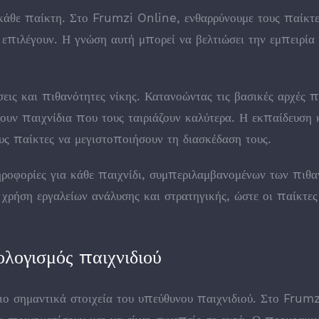
κάθε παίκτη. Στο Frumzi Online, ενθαρρύνουμε τους παίκτε
 επιλέγουν. Η γνώση αυτή μπορεί να βελτιώσει την εμπειρία 
σεις και πιθανότητες νίκης. Κατανοώντας τις βασικές αρχές 
ξουν παιχνίδια που τους ταιριάζουν καλύτερα. Η εκπαίδευση
ς παίκτες να μεγιστοποιήσουν τη διασκέδαση τους.
οφορίες για κάθε παιχνίδι, συμπεριλαμβανομένων των πιθα
 χρήση εργαλείων ανάλυσης και στρατηγικής, ώστε οι παίκτες
λογισμός παιχνιδιού
ιο σημαντικά στοιχεία του υπεύθυνου παιχνιδιού. Στο Frumz