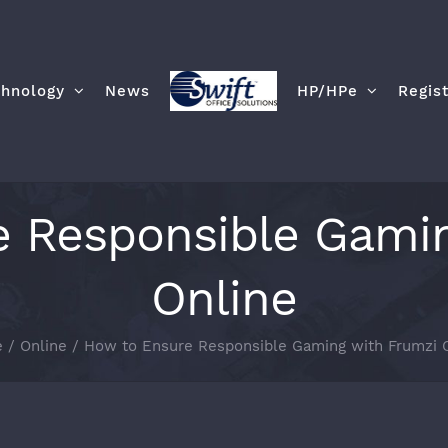
chnology
News
HP/HPe
Regis
e Responsible Gamin
Online
e
/
Online
/
How to Ensure Responsible Gaming with Frumzi 