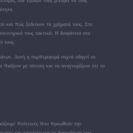
ατισμός των εξόδων τους μπορεί να τους
ότητα.
ού και πώς ξοδεύουν τα χρήματά τους. Στο
ικονομικά τους τακτικά. Η διαφάνεια στα
ύ τους.
άτων. Αυτή η συμπεριφορά συχνά οδηγεί σε
α παίζουν με σύνεση και να αναγνωρίζουν ότι το
ρμόζουμε πολιτικές που προωθούν την
ρίες και εργαλεία για τη διασφάλιση του