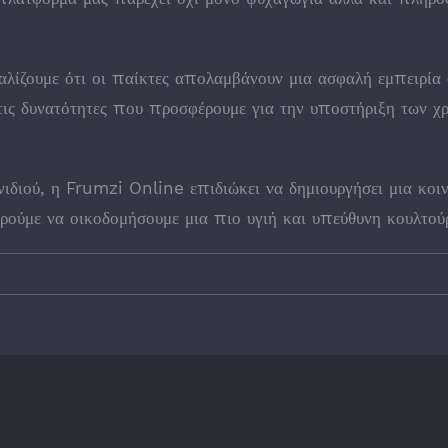
αλίζουμε ότι οι παίκτες απολαμβάνουν μια ασφαλή εμπειρία
ό τις δυνατότητες που προσφέρουμε για την υποστήριξη των 
ιδιού, η Frumzi Online επιδιώκει να δημιουργήσει μια κοι
ορούμε να οικοδομήσουμε μια πιο υγιή και υπεύθυνη κουλτού