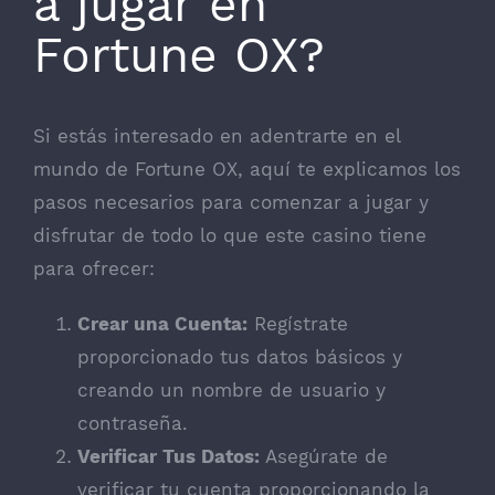
a jugar en
Fortune OX?
Si estás interesado en adentrarte en el
mundo de Fortune OX, aquí te explicamos los
pasos necesarios para comenzar a jugar y
disfrutar de todo lo que este casino tiene
para ofrecer:
Crear una Cuenta:
Regístrate
proporcionado tus datos básicos y
creando un nombre de usuario y
contraseña.
Verificar Tus Datos:
Asegúrate de
verificar tu cuenta proporcionando la