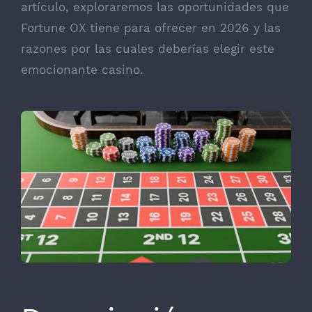
artículo, exploraremos las oportunidades que
Fortune OX tiene para ofrecer en 2026 y las
razones por las cuales deberías elegir este
emocionante casino.