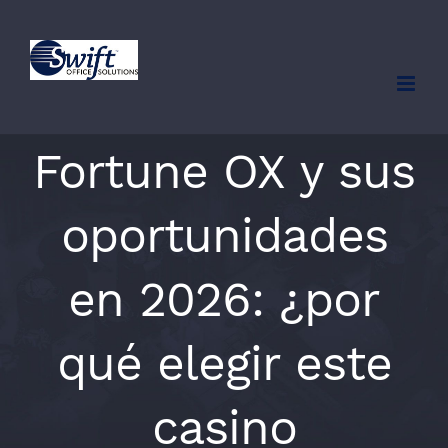
Skip
to
content
Fortune OX y sus
oportunidades
en 2026: ¿por
qué elegir este
casino