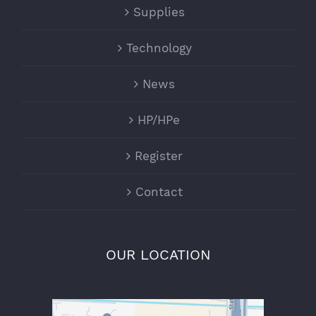
Supplies
Technology
News
HP/HPe
Register
Contact
OUR LOCATION