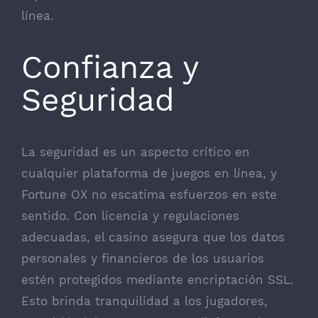
línea.
Confianza y
Seguridad
La seguridad es un aspecto crítico en
cualquier plataforma de juegos en línea, y
Fortune OX no escatima esfuerzos en este
sentido. Con licencia y regulaciones
adecuadas, el casino asegura que los datos
personales y financieros de los usuarios
estén protegidos mediante encriptación SSL.
Esto brinda tranquilidad a los jugadores,