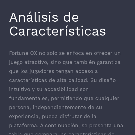
Análisis de
Características
Fortune OX no solo se enfoca en ofrecer un
juego atractivo, sino que también garantiza
que los jugadores tengan acceso a
características de alta calidad. Su diseño
intuitivo y su accesibilidad son
fundamentales, permitiendo que cualquier
persona, independientemente de su
experiencia, pueda disfrutar de la
plataforma. A continuación, se presenta una
tabla que compara las características de