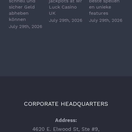
schnell und
jackpots at Mr
beste spellen
p
sicher Geld
Luck Casino
en unieke
o
abheben
UK
features
k
können
July 29th, 2026
July 29th, 2026
J
July 29th, 2026
CORPORATE HEADQUARTERS
Address:
4620 E. Elwood St, Ste #9,