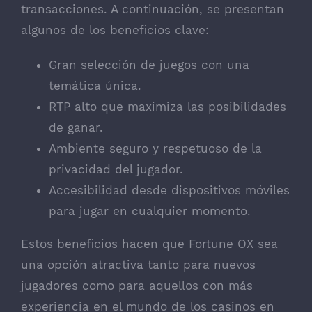
transacciones. A continuación, se presentan
algunos de los beneficios clave:
Gran selección de juegos con una
temática única.
RTP alto que maximiza las posibilidades
de ganar.
Ambiente seguro y respetuoso de la
privacidad del jugador.
Accesibilidad desde dispositivos móviles
para jugar en cualquier momento.
Estos beneficios hacen que Fortune OX sea
una opción atractiva tanto para nuevos
jugadores como para aquellos con más
experiencia en el mundo de los casinos en