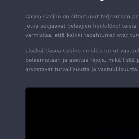
Casea Casino on sitoutunut tarjoamaan pela
jotka suojaavat pelaajien henkilökohtaisia 
varmistaa, että kaikki tapahtumat ovat turva
Lisäksi Casea Casino on sitoutunut vastuulli
pelaamistaan ja asettaa rajoja, mikä lisää 
arvostavat turvallisuutta ja vastuullisuutta.