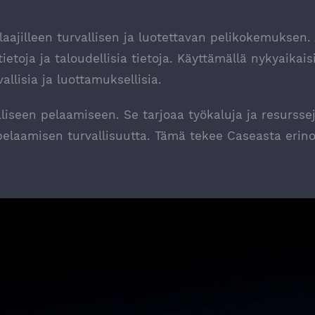
ajilleen turvallisen ja luotettavan pelikokemuksen. 
tietoja ja taloudellisia tietoja. Käyttämällä nykyaik
llisia ja luottamuksellisia.
seen pelaamiseen. Se tarjoaa työkaluja ja resursseja 
pelaamisen turvallisuutta. Tämä tekee Caseasta erino