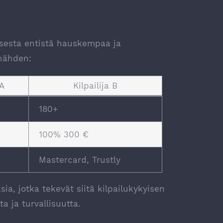
misesta entistä hauskempaa ja
 nähden:
 A
Kilpailija B
180+
100% 300 €
Mastercard, Trustly
ia, jotka tekevät siitä kilpailukykyisen
 ja turvallisuutta.