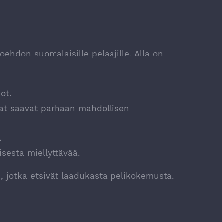
ehdon suomalaisille pelaajille. Alla on
ot.
jat saavat parhaan mahdollisen
.
sesta miellyttävää.
, jotka etsivät laadukasta pelikokemusta.