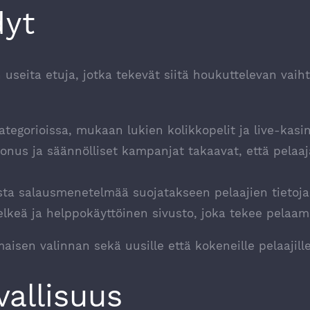
dyt
eita etuja, jotka tekevät siitä houkuttelevan vaihto
kategorioissa, mukaan lukien kolikkopelit ja live-kasin
bonus ja säännölliset kampanjat takaavat, että pelaa
sta salausmenetelmää suojatakseen pelaajien tietoja
lkeä ja helppokäyttöinen sivusto, joka tekee pelaami
sen valinnan sekä uusille että kokeneille pelaajille
vallisuus