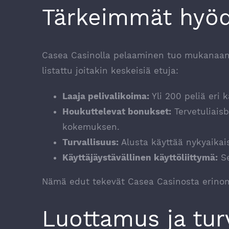
Tärkeimmät hyö
Casea Casinolla pelaaminen tuo mukanaan us
listattu joitakin keskeisiä etuja:
Laaja pelivalikoima:
Yli 200 peliä eri 
Houkuttelevat bonukset:
Tervetuliais
kokemuksen.
Turvallisuus:
Alusta käyttää nykyaikai
Käyttäjäystävällinen käyttöliittymä:
Se
Nämä edut tekevät Casea Casinosta erinomai
Luottamus ja tur