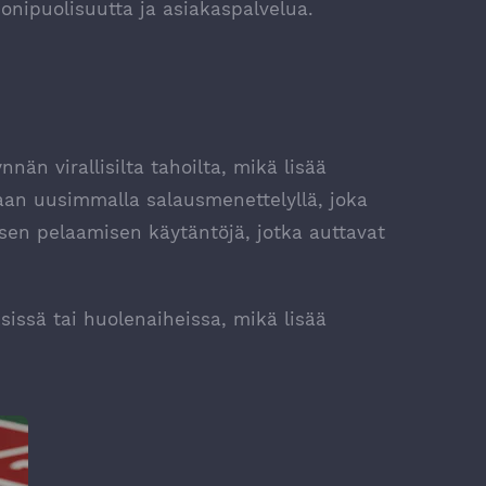
monipuolisuutta ja asiakaspalvelua.
än virallisilta tahoilta, mikä lisää
taan uusimmalla salausmenettelyllä, joka
lisen pelaamisen käytäntöjä, jotka auttavat
issä tai huolenaiheissa, mikä lisää