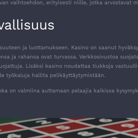
n vaihtoehdon, erityisesti niille, jotka arvostavat 
vallisuus
suuteen ja luottamukseen. Kasino on saanut hyväksynn
etonsa ja rahansa ovat turvassa. Verkkosivustoa suoja
suojattuja. Lisäksi kasino noudattaa tiukkoja vastuul
le työkaluja hallita pelikäyttäytymistään.
oka on valmiina auttamaan pelaajia kaikissa kysymyks