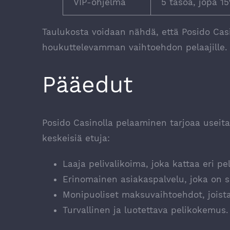
VIP-ohjelma
5 tasoa, jopa 
Taulukosta voidaan nähdä, että Posido Casi
houkuttelevamman vaihtoehdon pelaajille.
Pääedut
Posido Casinolla pelaaminen tarjoaa useita 
keskeisiä etuja:
Laaja pelivalikoima, joka kattaa eri pel
Erinomainen asiakaspalvelu, joka on sa
Monipuoliset maksuvaihtoehdot, joista
Turvallinen ja luotettava pelikokemus.