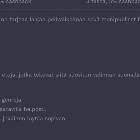
15% cashback
3 tasoa, 5% cashba
no tarjoaa laajan pelivalikoiman sekä monipuoliset 
etuja, jotka tekevät siitä suositun valinnan suomalais
igenrejä.
atavilla helposti.
 jokainen löytää sopivan.