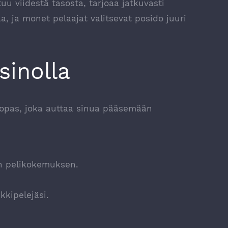
tuu viidestä tasosta, tarjoaa jatkuvasti
, ja monet pelaajat valitsevat
posido
juuri
sinolla
 opas, joka auttaa sinua pääsemään
sen pelikokemuksen.
kkipelejäsi.