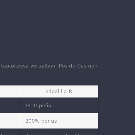
a taulukossa vertaillaan Posido Casinon
Kilpailija B
1800 peliä
200% bonus