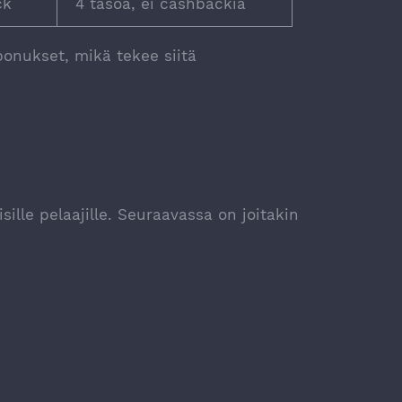
ck
4 tasoa, ei cashbackia
bonukset, mikä tekee siitä
ille pelaajille. Seuraavassa on joitakin