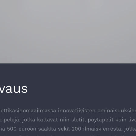
uvaus
ttikasinomaailmassa innovatiivisten ominaisuuksiens
 pelejä, jotka kattavat niin slotit, pöytäpelit kuin l
na 500 euroon saakka sekä 200 ilmaiskierrosta, jotk