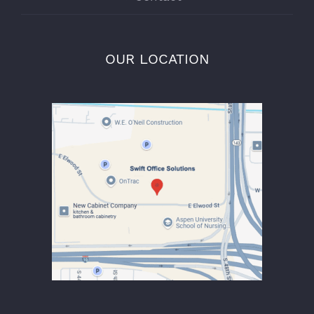
OUR LOCATION