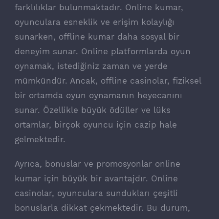
farklılıklar bulunmaktadır. Online kumar,
oyunculara esneklik ve erişim kolaylığı
sunarken, offline kumar daha sosyal bir
deneyim sunar. Online platformlarda oyun
oynamak, istediğiniz zaman ve yerde
mümkündür. Ancak, offline casinolar, fiziksel
bir ortamda oyun oynamanın heyecanını
sunar. Özellikle büyük ödüller ve lüks
ortamlar, birçok oyuncu için cazip hale
gelmektedir.
Ayrıca, bonuslar ve promosyonlar online
kumar için büyük bir avantajdır. Online
casinolar, oyunculara sundukları çeşitli
bonuslarla dikkat çekmektedir. Bu durum,