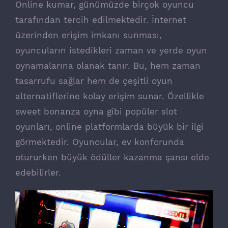
Online kumar, günümüzde birçok oyuncu
tarafından tercih edilmektedir. İnternet
üzerinden erişim imkanı sunması,
oyuncuların istedikleri zaman ve yerde oyun
oynamalarına olanak tanır. Bu, hem zaman
tasarrufu sağlar hem de çeşitli oyun
alternatiflerine kolay erişim sunar. Özellikle
sweet bonanza oyna
gibi popüler slot
oyunları, online platformlarda büyük bir ilgi
görmektedir. Oyuncular, ev konforunda
otururken büyük ödüller kazanma şansı elde
edebilirler.