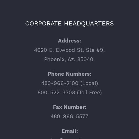
CORPORATE HEADQUARTERS
Address:
4620 E. Elwood St, Ste #9,
Phoenix, Az. 85040.
Phone Numbers:
480-966-2100 (Local)
800-522-3308 (Toll Free)
Fax Number:
480-966-5577
Email: