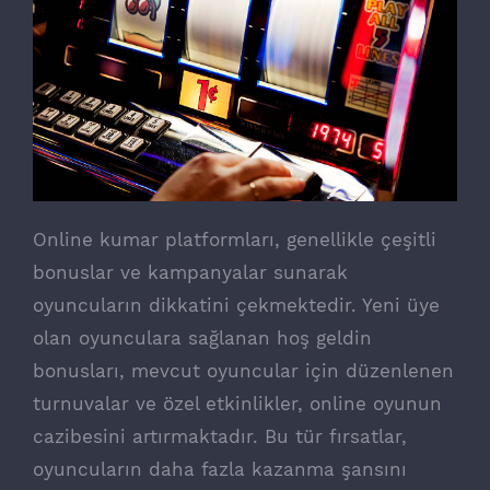
Online kumar platformları, genellikle çeşitli
bonuslar ve kampanyalar sunarak
oyuncuların dikkatini çekmektedir. Yeni üye
olan oyunculara sağlanan hoş geldin
bonusları, mevcut oyuncular için düzenlenen
turnuvalar ve özel etkinlikler, online oyunun
cazibesini artırmaktadır. Bu tür fırsatlar,
oyuncuların daha fazla kazanma şansını