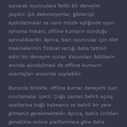
sunarak oyunculara farklı bir deneyim
yaşatır. Şık dekorasyonlar, gösterişli
aydınlatmalar ve canlı müzik eşliğinde oyun
oynama imkanı, offline kumarın sunduğu
ayrıcalıklardır. Ayrıca, bazı oyuncular için slot
makinelerinin fiziksel varlığı daha tatmin
edici bir deneyim sunar. Kazanılan ödüllerin
anında alınabilmesi de offline kumarın
avantajları arasında sayılabilir.
Bununla birlikte, offline kumar deneyimi bazı
sınırlamalar içerir. Çoğu zaman belirli açılış
saatlerine bağlı kalmanız ve belirli bir yere
gitmeniz gerekmektedir. Ayrıca, bahis limitleri
genellikle online platformlara göre daha