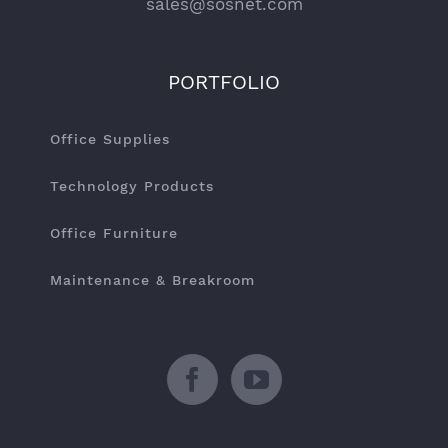
sales@sosnet.com
PORTFOLIO
Office Supplies
Technology Products
Office Furniture
Maintenance & Breakroom