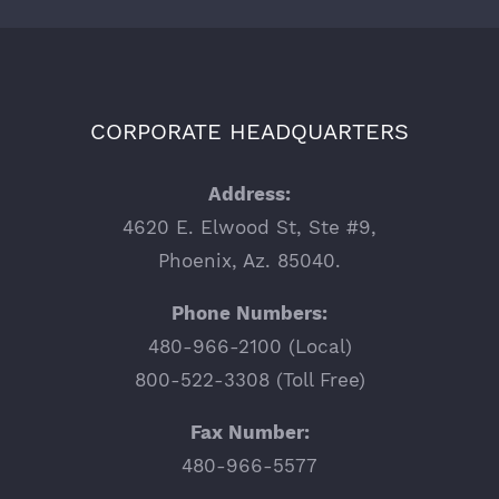
CORPORATE HEADQUARTERS
Address:
4620 E. Elwood St, Ste #9,
Phoenix, Az. 85040.
Phone Numbers:
480-966-2100 (Local)
800-522-3308 (Toll Free)
Fax Number:
480-966-5577