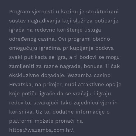
Program vjernosti u kazinu je strukturirani
sustav nagrađivanja koji služi za poticanje
igrača na redovno korištenje usluga
određenog casina. Ovi programi obično
omogućuju igračima prikupljanje bodova
svaki put kada se igra, a ti bodovi se mogu
zamijeniti za razne nagrade, bonuse ili čak
ekskluzivne događaje. Wazamba casino
Hrvatska, na primjer, nudi atraktivne opcije
koje potiču igrače da se vraćaju i igraju
redovito, stvarajući tako zajednicu vjernih
korisnika. Uz to, dodatne informacije o
platformi možete pronaći na
https://wazamba.com.hr/
.