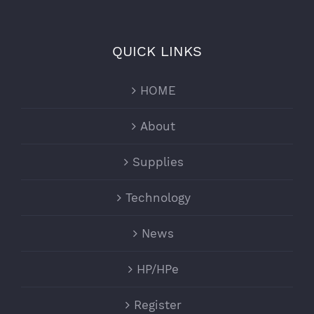
QUICK LINKS
HOME
About
Supplies
Technology
News
HP/HPe
Register