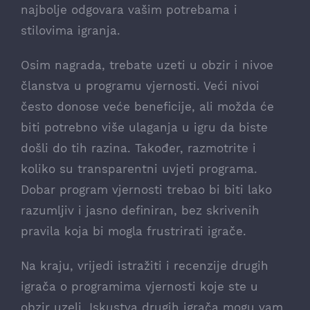
najbolje odgovara vašim potrebama i
stilovima igranja.
Osim nagrada, trebate uzeti u obzir i nivoe
članstva u programu vjernosti. Veći nivoi
često donose veće beneficije, ali možda će
biti potrebno više ulaganja u igru da biste
došli do tih razina. Također, razmotrite i
koliko su transparentni uvjeti programa.
Dobar program vjernosti trebao bi biti lako
razumljiv i jasno definiran, bez skrivenih
pravila koja bi mogla frustrirati igrače.
Na kraju, vrijedi istražiti i recenzije drugih
igrača o programima vjernosti koje ste u
obzir uzeli. Iskustva drugih igrača mogu vam