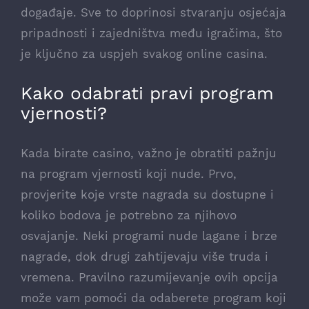
događaje. Sve to doprinosi stvaranju osjećaja
pripadnosti i zajedništva među igračima, što
je ključno za uspjeh svakog online casina.
Kako odabrati pravi program
vjernosti?
Kada birate casino, važno je obratiti pažnju
na program vjernosti koji nude. Prvo,
provjerite koje vrste nagrada su dostupne i
koliko bodova je potrebno za njihovo
osvajanje. Neki programi nude lagane i brze
nagrade, dok drugi zahtijevaju više truda i
vremena. Pravilno razumijevanje ovih opcija
može vam pomoći da odaberete program koji