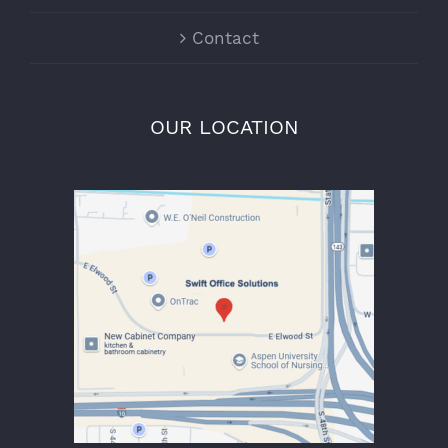
Contact
OUR LOCATION