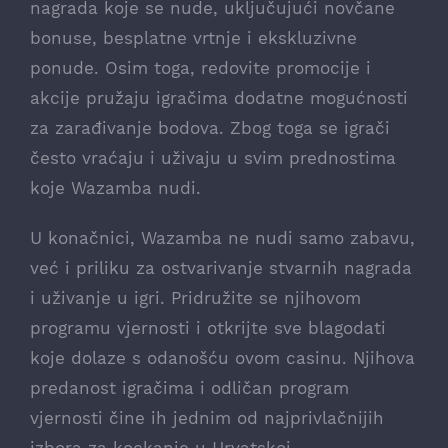
nagrada koje se nude, uključujući novčane
bonuse, besplatne vrtnje i ekskluzivne
ponude. Osim toga, redovite promocije i
akcije pružaju igračima dodatne mogućnosti
za zarađivanje bodova. Zbog toga se igrači
često vraćaju i uživaju u svim prednostima
koje Wazamba nudi.
U konačnici, Wazamba ne nudi samo zabavu,
već i priliku za ostvarivanje stvarnih nagrada
i uživanje u igri. Pridružite se njihovom
programu vjernosti i otkrijte sve blagodati
koje dolaze s odanošću ovom casinu. Njihova
predanost igračima i odličan program
vjernosti čine ih jednim od najprivlačnijih
izbora za kockanje u Hrvatskoj.