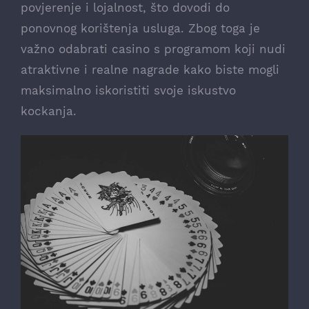
povjerenje i lojalnost, što dovodi do
ponovnog korištenja usluga. Zbog toga je
važno odabrati casino s programom koji nudi
atraktivne i realne nagrade kako biste mogli
maksimalno iskoristiti svoje iskustvo
kockanja.