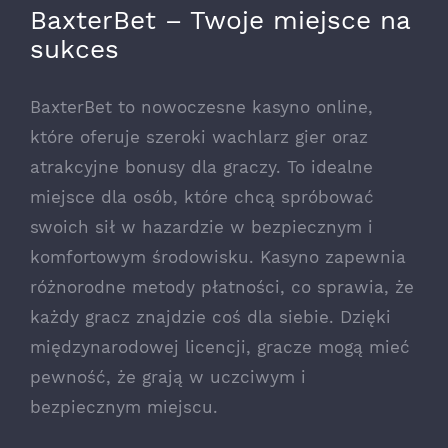
BaxterBet – Twoje miejsce na
sukces
BaxterBet to nowoczesne kasyno online,
które oferuje szeroki wachlarz gier oraz
atrakcyjne bonusy dla graczy. To idealne
miejsce dla osób, które chcą spróbować
swoich sił w hazardzie w bezpiecznym i
komfortowym środowisku. Kasyno zapewnia
różnorodne metody płatności, co sprawia, że
każdy gracz znajdzie coś dla siebie. Dzięki
międzynarodowej licencji, gracze mogą mieć
pewność, że grają w uczciwym i
bezpiecznym miejscu.