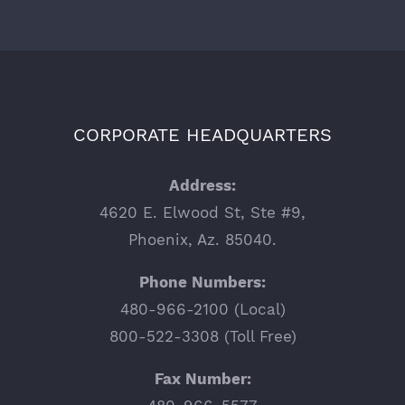
CORPORATE HEADQUARTERS
Address:
4620 E. Elwood St, Ste #9,
Phoenix, Az. 85040.
Phone Numbers:
480-966-2100 (Local)
800-522-3308 (Toll Free)
Fax Number: