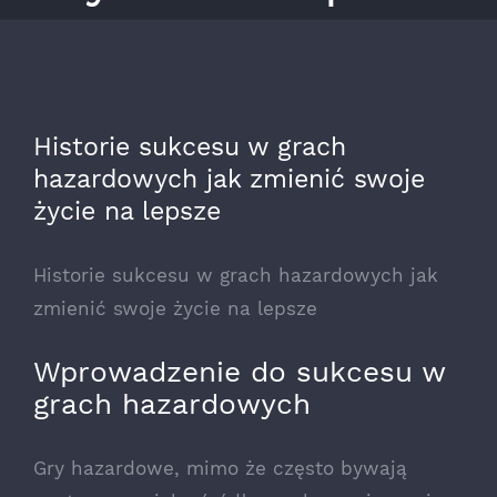
Historie sukcesu w grach
hazardowych jak zmienić swoje
życie na lepsze
Historie sukcesu w grach hazardowych jak
zmienić swoje życie na lepsze
Wprowadzenie do sukcesu w
grach hazardowych
Gry hazardowe, mimo że często bywają