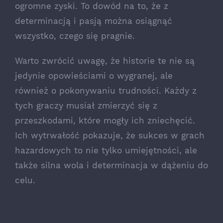
ogromne zyski. To dowód na to, że z
determinacją i pasją można osiągnąć
wszystko, czego się pragnie.
Warto zwrócić uwagę, że historie te nie są
jedynie opowieściami o wygranej, ale
również o pokonywaniu trudności. Każdy z
tych graczy musiał zmierzyć się z
przeszkodami, które mogły ich zniechęcić.
Ich wytrwałość pokazuje, że sukces w grach
hazardowych to nie tylko umiejętności, ale
także silna wola i determinacja w dążeniu do
celu.