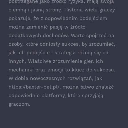
postrzegane jako źródło ryzyka, mają swoją
ciemną i jasną stronę. Historia wielu graczy
pokazuje, że z odpowiednim podejściem
można zamienić pasję w źródło
dodatkowych dochodów. Warto spojrzeć na
osoby, które odniosły sukces, by zrozumieć,
jak ich podejście i strategia różnią się od
innych. Właściwe zrozumienie gier, ich
mechaniki oraz emocji to klucz do sukcesu.
W dobie nowoczesnych rozwiązań, jak
https://baxter-bet.pl/
, można łatwo znaleźć
odpowiednie platformy, które sprzyjają
graczom.