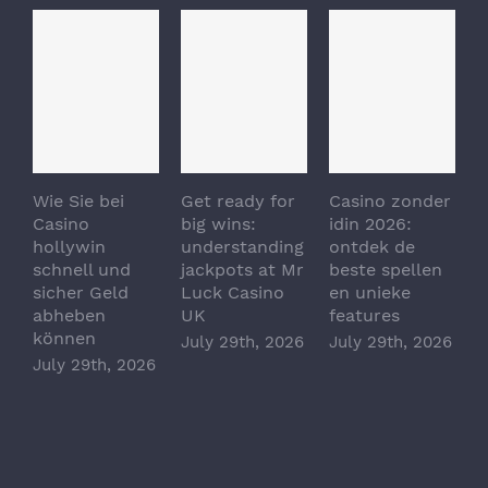
Wie Sie bei
Get ready for
Casino zonder
P
Casino
big wins:
idin 2026:
hollywin
understanding
ontdek de
d
schnell und
jackpots at Mr
beste spellen
p
sicher Geld
Luck Casino
en unieke
o
abheben
UK
features
k
können
July 29th, 2026
July 29th, 2026
J
July 29th, 2026