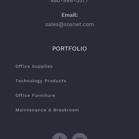
480-966-5577
Email:
sales@sosnet.com
PORTFOLIO
Office Supplies
Technology Products
Office Furniture
Maintenance & Breakroom