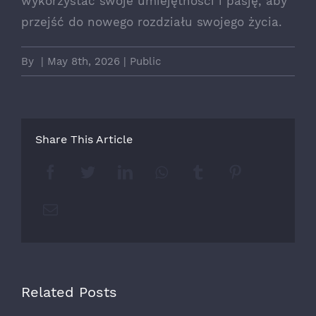
wykorzystać swoje umiejętności i pasję, aby
przejść do nowego rozdziału swojego życia.
By
|
May 8th, 2026
|
Public
Share This Article
Facebook
Twitter
LinkedIn
Whatsapp
Tumblr
Pinterest
Email
Related Posts