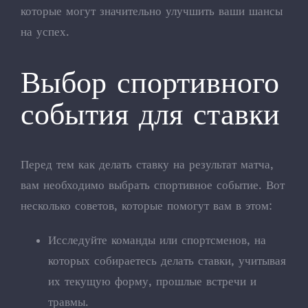
которые могут значительно улучшить ваши шансы
на успех.
Выбор спортивного
события для ставки
Перед тем как делать ставку на результат матча,
вам необходимо выбрать спортивное событие. Вот
несколько советов, которые помогут вам в этом:
Исследуйте команды или спортсменов, на
которых собираетесь делать ставки, учитывая
их текущую форму, прошлые встречи и
травмы.