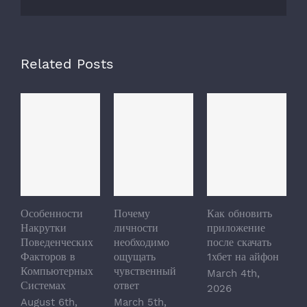
Related Posts
Особенности
Почему
Как обновить
К
Накрутки
личности
приложение
л
Поведенческих
необходимо
после скачать
p
Факторов в
ощущать
1хбет на айфон
с
Компьютерных
чувственный
д
March 4th,
Системах
ответ
M
2026
August 6th,
March 5th,
2