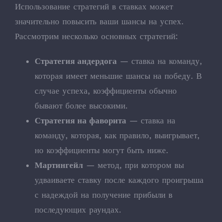
Использование стратегий в ставках может
значительно повысить ваши шансы на успех.
Рассмотрим несколько основных стратегий:
Стратегия андердога
— ставка на команду,
которая имеет меньшие шансы на победу. В
случае успеха, коэффициенты обычно
бывают более высокими.
Стратегия на фаворита
— ставка на
команду, которая, как правило, выигрывает,
но коэффициенты могут быть ниже.
Мартингейл
— метод, при котором вы
удваиваете ставку после каждого проигрыша
с надеждой на получение прибыли в
последующих раундах.