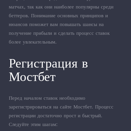
матчах, так как они наиболее популярны среди
беттеров. Понимание основных принципов и
нюансов поможет вам повышать шансы на
получение прибыли и сделать процесс ставок
более увлекательным.
Регистрация в
Мостбет
Перед началом ставок необходимо
зарегистрироваться на сайте Мостбет. Процесс
регистрации достаточно прост и быстрый.
Следуйте этим шагам: