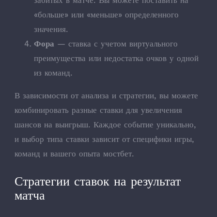
забитых в матче. Вы можете поставить на
«больше» или «меньше» определенного
значения.
Фора
— ставка с учетом виртуального
преимущества или недостатка очков у одной
из команд.
В зависимости от анализа и стратегии, вы можете
комбинировать разные ставки для увеличения
шансов на выигрыш. Каждое событие уникально,
и выбор типа ставки зависит от специфики игры,
команд и вашего опыта
мостбет
.
Стратегии ставок на результат
матча