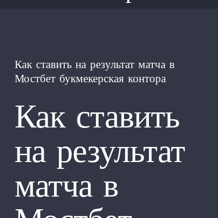
Как ставить на результат матча в
Мостбет букмекерская контора
Как ставить
на результат
матча в