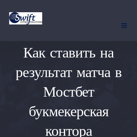
Skip
to
content
Как ставить на
результат матча в
Мостбет
букмекерская
контора