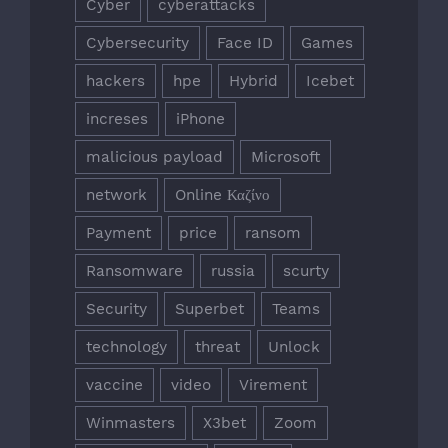
Cyber
cyberattacks
Cybersecurity
Face ID
Games
hackers
hpe
Hybrid
Icebet
increses
iPhone
malicious payload
Microsoft
network
Online Καζίνο
Payment
price
ransom
Ransomware
russia
scurty
Security
Superbet
Teams
technology
threat
Unlock
vaccine
video
Virement
Winmasters
X3bet
Zoom