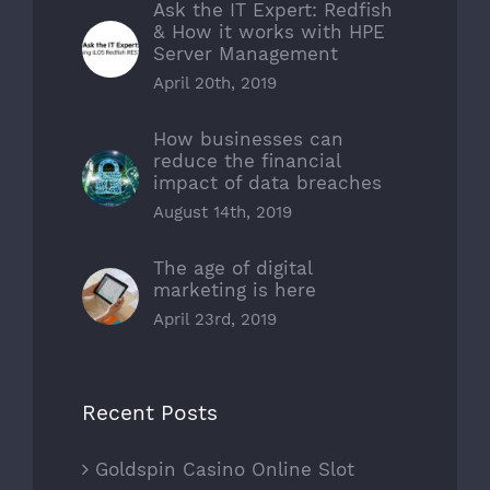
Ask the IT Expert: Redfish
& How it works with HPE
Server Management
April 20th, 2019
How businesses can
reduce the financial
impact of data breaches
August 14th, 2019
The age of digital
marketing is here
April 23rd, 2019
Recent Posts
Goldspin Casino Online Slot