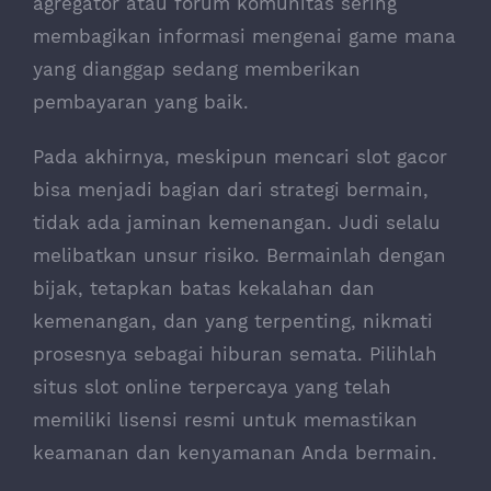
agregator atau forum komunitas sering
membagikan informasi mengenai game mana
yang dianggap sedang memberikan
pembayaran yang baik.
Pada akhirnya, meskipun mencari slot gacor
bisa menjadi bagian dari strategi bermain,
tidak ada jaminan kemenangan. Judi selalu
melibatkan unsur risiko. Bermainlah dengan
bijak, tetapkan batas kekalahan dan
kemenangan, dan yang terpenting, nikmati
prosesnya sebagai hiburan semata. Pilihlah
situs slot online terpercaya yang telah
memiliki lisensi resmi untuk memastikan
keamanan dan kenyamanan Anda bermain.