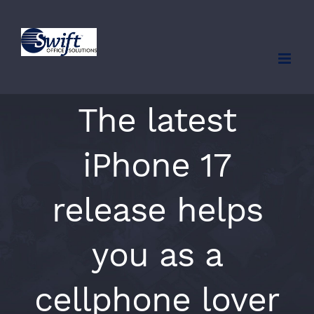
Skip
to
content
The latest
iPhone 17
release helps
you as a
cellphone lover