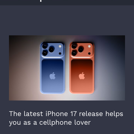
View
Larger
Image
The latest iPhone 17 release helps
you as a cellphone lover