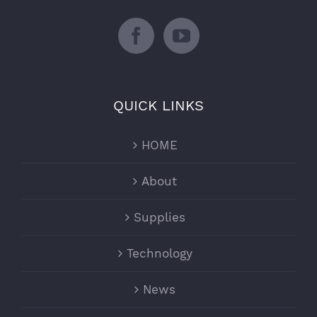
QUICK LINKS
HOME
About
Supplies
Technology
News