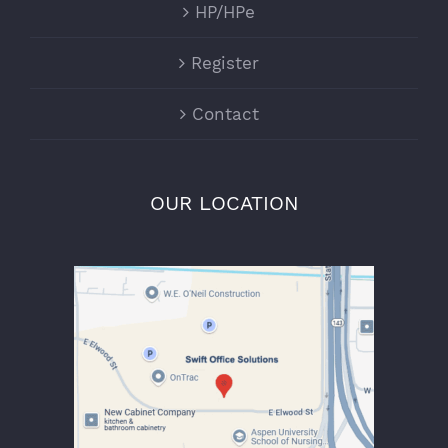
HP/HPe
Register
Contact
OUR LOCATION