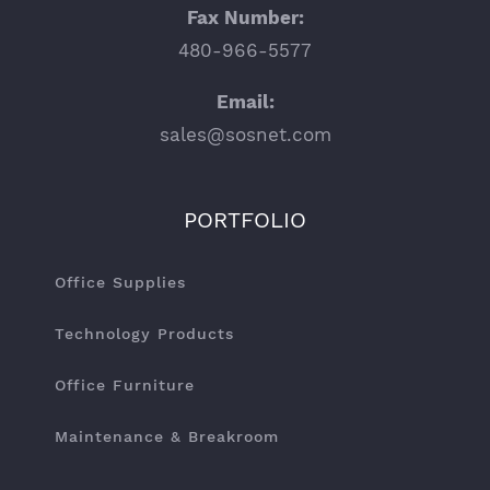
Fax Number:
480-966-5577
Email:
sales@sosnet.com
PORTFOLIO
Office Supplies
Technology Products
Office Furniture
Maintenance & Breakroom